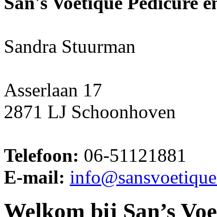
San's Voetique Pedicure e
Sandra Stuurman
Asserlaan 17
2871 LJ Schoonhoven
Telefoon:
06-51121881
E-mail:
info@sansvoetique
Welkom bij San’s Voe